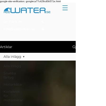
google-site-verification: googleca77c429cd0b571e.html
08 715 11 75
info@addwater.se
Artiklar
Alla inlägg
Alla inlägg
Snabba
fartyg
Motorbåtar
Körteknik
för
motorbåtar