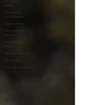
Att köra
ribbåt
Förarbevis
vattenskoter
Vattenskoter
Fartygsbefäl
klass 8
Maskinbefäl
klass 8
Skepparexamen
Förarintyg
Övningsuppgifter