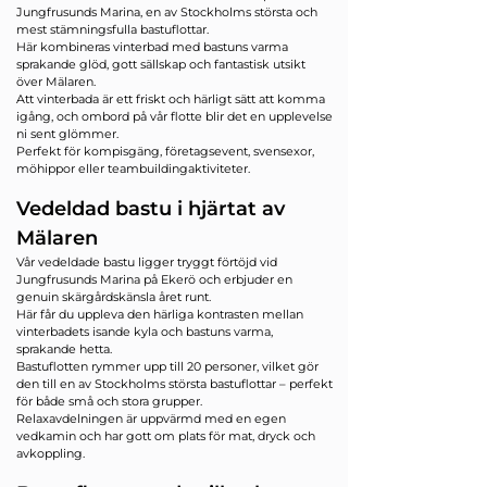
Jungfrusunds Marina, en av Stockholms största och
mest stämningsfulla bastuflottar.
Här kombineras vinterbad med bastuns varma
sprakande glöd, gott sällskap och fantastisk utsikt
över Mälaren.
Att vinterbada är ett friskt och härligt sätt att komma
igång, och ombord på vår flotte blir det en upplevelse
ni sent glömmer.
Perfekt för kompisgäng, företagsevent, svensexor,
möhippor eller teambuildingaktiviteter.
Vedeldad bastu i hjärtat av
Mälaren
Vår vedeldade bastu ligger tryggt förtöjd vid
Jungfrusunds Marina på Ekerö och erbjuder en
genuin skärgårdskänsla året runt.
Här får du uppleva den härliga kontrasten mellan
vinterbadets isande kyla och bastuns varma,
sprakande hetta.
Bastuflotten rymmer upp till 20 personer, vilket gör
den till en av Stockholms största bastuflottar – perfekt
för både små och stora grupper.
Relaxavdelningen är uppvärmd med en egen
vedkamin och har gott om plats för mat, dryck och
avkoppling.