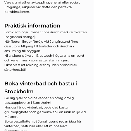
Vare sig ni söker avkoppling, energi eller socialt
umgänge, erbjuder vår flotte den perfekta
kombinationen.
Praktisk information
I omklädningsrummet finns dusch med varmvatten
(begränsad mängd).
När flotten ligger förtöjd vid Jungfrusund finns
dessutom tillgång till toaletter och duschar i
anslutning till bryggan.
Ni ansluter själva till Bluetooth-högtalarna ombord
och väljer musik som sätter stämningen.
Observera att rökning är förbjuden ombord av
säkerhetsskäl.
Boka vinterbad och bastu i
Stockholm
Ge dig själv och dina vänner en oförglömlig
bastuupplevelse i Stockholm!
Hos oss får du vinterbad, vedeldad bastu,
grillmöjligheter och gemenskap i en unik miljö vid
Mälaren.
Boka bastuflotten på Jungfrusund redan idag för
vinterbad, bastubad eller ett minnesvärt
företagsevent.