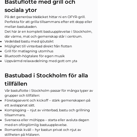
Bastuflotte med grill och
sociala ytor
På det generösa trädäcket hittar ni en OFYR-grill.
Perfekta för att grilla tillsammans efter ett dopp eller
mellan bastubaden.
Det här är en komplett bastuupplevelse i Stockholm,
där värme, mat och gemenskap står i centrum.
Vedeldad bastu med sjöutsikt
Möjlighet till vinterbad direkt från flotten
Grill för matlagning utomhus
Bluetooth-högtalare för egen musik
Uppvärmd relaxavdelning med gott om yta
Bastubad i Stockholm för alla
tillfällen
Vår bastuflotte i Stockholm passar för många typer av
grupper och tillfällen:
Företagsevent och kickoff – stärk gemenskapen på
ett avslappnat sätt.
Kompisgäng – njut av vinterbad, bastu och grillning
tillsammans.
Svensexa eller möhippa – starta eller avsluta dagen
med en oförglömlig bastuupplevelse.
Romantisk kväll – hyr bastun privat och njut av
stillheten på Mälaren.