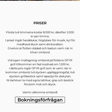
PRISER
Första två timmarna kostar 8.000 kr, därefter 2.000
kr per timme.
I priset ingår handdukar, högtalare för musik, kyl för
medhavd dryck samt dricksvatten.
Givetvis är flotten städad och bastun varm när ni
kliver ombord.
Vid egen matlagning ombord på flottens OFYR
grill tillkommer en fast kostnad om 1.200 kr.
I detta pris ingår OFYR grill som är varm när ni
kommer ombord, två stycken uppläggningsfat, två
stycken grillbestick samt rapsolja för stekytan.
Ni behöver ta med egna tallrikar, glas och bestick
förutom mat och dryck.
Varmt välkomna ombord!
Bokningsförfrågan