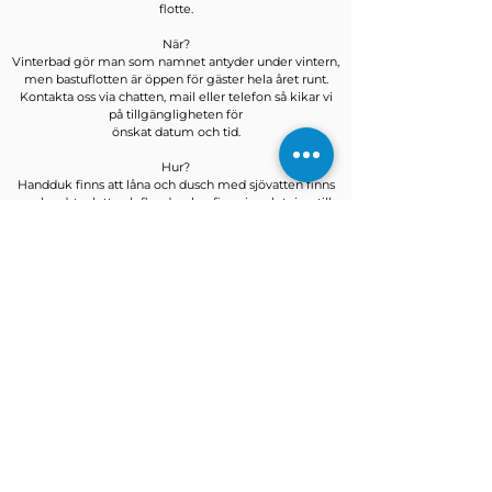
flotte.
När?
Vinterbad gör man som namnet antyder under vintern,
men bastuflotten är öppen för gäster hela året runt.
Kontakta oss via chatten, mail eller telefon så kikar vi
på tillgängligheten för
önskat datum och tid.
Hur?
Handduk finns att låna och dusch med sjövatten finns
ombord, toalett och fler duschar finns i anslutning till
flotten.
Medhavd dryck är tillåtet. Rökning är absolut förbjudet
ombord och i anslutning till flotten, fråga personalen så
visar dom er vart ni hittar närmsta rökområde. Skåp för
inlåsning av värdesaker finns.
Särskilda säkerhetsregler:
Inga
-Hur många kan vara på flotten samtidigt? (Inte endast
i bastun)
Rekommenderat är max 20 personer ombord. Själva
bastun rymmer max 15 deltagare.
- Finns kylskåp/frys i baren för oss att använda?
Det finns ingen bar i den bemärkelsen av en riktig