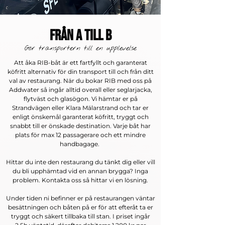
Från A till B
Gör transportern till en upplevelse
Att åka RIB-båt är ett fartfyllt och garanterat
köfritt alternativ för din transport till och från ditt
val av restaurang. När du bokar RIB med oss på
Addwater så ingår alltid overall eller seglarjacka,
flytväst och glasögon. Vi hämtar er på
Strandvägen eller Klara Mälarstrand och tar er
enligt önskemål garanterat köfritt, tryggt och
snabbt till er önskade destination. Varje båt har
plats för max 12 passagerare och ett mindre
handbagage.
Hittar du inte den restaurang du tänkt dig eller vill
du bli upphämtad vid en annan brygga? Inga
problem. Kontakta oss så hittar vi en lösning.
Under tiden ni befinner er på restaurangen väntar
besättningen och båten på er för att efteråt ta er
tryggt och säkert tillbaka till stan. I priset ingår