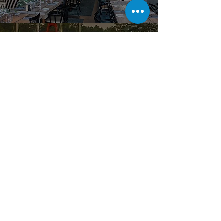
SANDHAMN
Pris från 19 995 kr/ ribbåt enkel resa. Mat, dryck,
eventuell väntetid och moms 6% tillkommer
FINNHAMN
Pris från 19 995 kr/ ribbåt enkel resa. Mat, dryck,
eventuell väntetid och moms 6% tillkommer