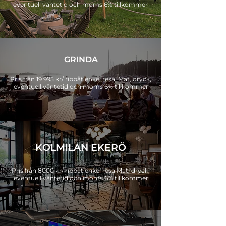
Varmt välkomna ombord!
eventuell väntetid och moms 6% tillkommer
Kontakta oss & boka RIB med middag
GRINDA
Pris från 19 995 kr/ ribbåt enkel resa. Mat, dryck,
eventuell väntetid och moms 6% tillkommer
KOLMILAN EKERÖ
Pris från 8000 kr/ ribbåt enkel resa Mat, dryck,
eventuell väntetid och moms 6% tillkommer