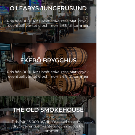
O'LEARYS JUNGFRUSUND
Pris från 8000 kr/ ribbåt enkel resa Mat, dryck,
eventuell väntetid och moms 6% tillkommer
EKERÖ BRYGGHUS
Pris från 8000 kr/ ribbåt enkel resa Mat, dryck,
eventuell väntetid och moms 6% tillkommer
THE OLD SMOKEHOUSE
Pris från 15 000 kr/ ribbåt enkel resa. Mat,
dryck, eventuell väntetid och moms 6%
tillkommer