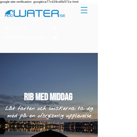
google-site-verification: googleca77c429cd0b571e.html
08 715 11 75
info@addwater.se
RIB MED MIDDAG
Låt farten och smakerna ta dig
med på en oförglömlig upplevelse