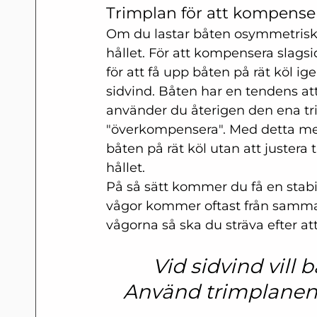
Trimplan för att kompenser
Om du lastar båten osymmetrisk 
hållet. För att kompensera slags
för att få upp båten på rät köl i
sidvind. Båten har en tendens at
använder du återigen den ena tri
"överkompensera". Med detta mena
båten på rät köl utan att justera
hållet. 
På så sätt kommer du få en stabil
vågor kommer oftast från samma h
vågorna så ska du sträva efter att
Vid sidvind vill 
Använd trimplanen f