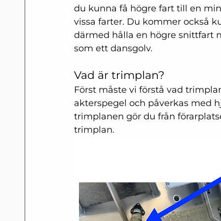
du kunna få högre fart till en mi
vissa farter. Du kommer också kun
därmed hålla en högre snittfart n
som ett dansgolv.
Vad är trimplan?
Först måste vi förstå vad trimpla
akterspegel och påverkas med hjä
trimplanen gör du från förarplat
trimplan.