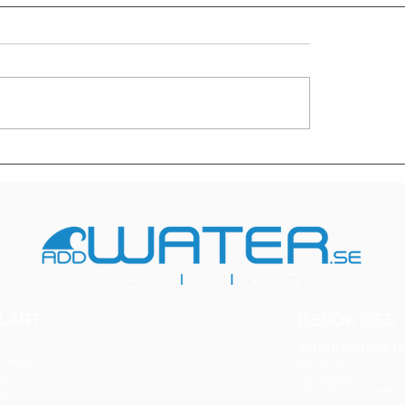
LÄRT
BESÖK OSS
en
Jungfrusunds m
middag
08 - 715 11 75
Varvsgränd 3
TS
178 51 Ekerö, Sweden
vent