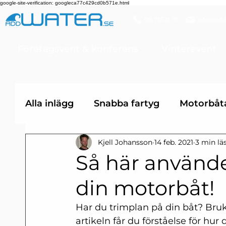
google-site-verification: googleca77c429cd0b571e.html
08 715 11 75
info@add
Företagsvent & konferens
Vinterevent
Alla inlägg
Snabba fartyg
Motorbåt
Kjell Johansson
14 feb. 2021
3 min lä
Förarbevis vattenskoter
Vattensko
Så här använd
din motorbåt!
Skepparexamen
Förarintyg
Övn
Har du trimplan på din båt? Bru
artikeln får du förståelse för h