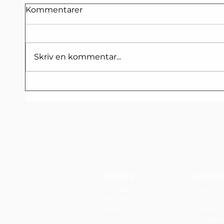
Kommentarer
Skriv en kommentar...
Hur fort får man köra på
sjön?
POPU
OM OSS
Bokningsvillkor
Bastuflott
Företagsinformation
RIB med 
Hitta till oss
SPEEDCA
Jobba med oss
Företagse