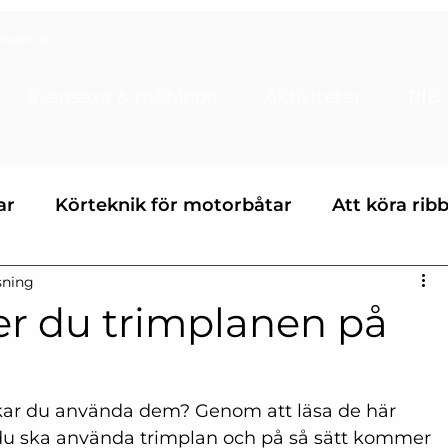
water.se
Svensexa & möhippa
Aktiviteter
RIB
ar
Körteknik för motorbåtar
Att köra rib
sning
ter
Fartygsbefäl klass 8
Maskinbefäl klass
er du trimplanen på
ingsuppgifter
kar du använda dem? Genom att läsa de här 
ur du ska använda trimplan och på så sätt kommer 