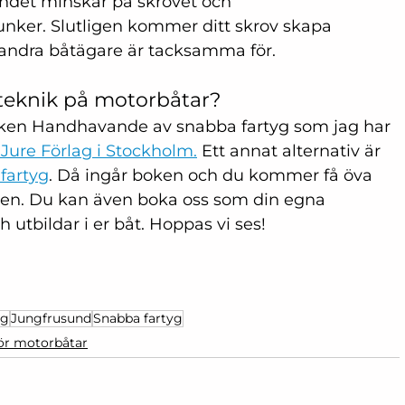
åndet minskar på skrovet och 
nker. Slutligen kommer ditt skrov skapa 
a andra båtägare är tacksamma för.
rteknik på motorbåtar?
oken Handhavande av snabba fartyg som jag har 
Jure Förlag i Stockholm.
 Ett annat alternativ är 
 fartyg
. Då ingår boken och du kommer få öva 
iken. Du kan även boka oss som din egna 
 utbildar i er båt. Hoppas vi ses!
yg
Jungfrusund
Snabba fartyg
för motorbåtar