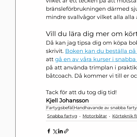
vilket är ett tecken på att motst
bränsleförbrukningen därmed sju
mindre svallvågor vilket alla all
Vill du lära dig mer om kö
Då kan jag tipsa dig om köpa b
skrivit. 
Boken kan du beställa på 
att 
gå en av våra kurser i snabba
på att använda trimplan i prakt
båtcoach. Då kommer vi till er och
Tack för att du tog dig tid!
Kjell Johansson
Fartygsbefäl
Handhavande av snabba fart
Snabba fartyg
Motorbåtar
Körteknik 