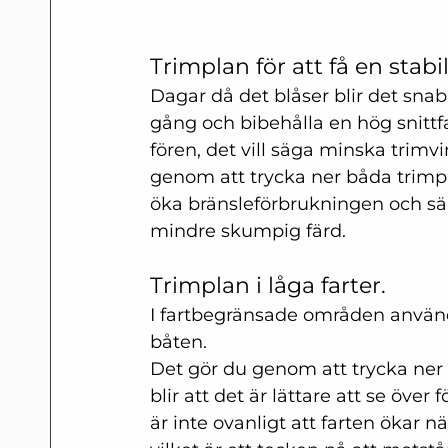
Trimplan för att få en stabi
Dagar då det blåser blir det snabb
gång och bibehålla en hög snittfa
fören, det vill säga minska trimv
genom att trycka ner båda trim
öka bränsleförbrukningen och s
mindre skumpig färd.
Trimplan i låga farter.
I fartbegränsade områden använd
båten. 
Det gör du genom att trycka ner 
blir att det är lättare att se över
är inte ovanligt att farten ökar n