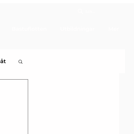
Sök...
Bastuflotten
Utbildningar
Mer
båt
 8