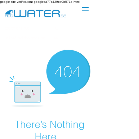
google-site-verification: googleca77c429cd0b571e.html
08 715 11 75
info@addwater.se
There’s Nothing
Here...