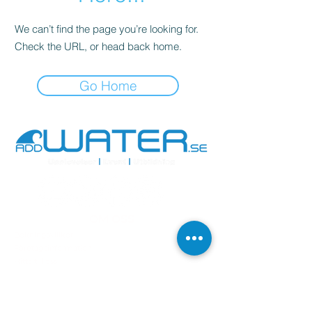
We can’t find the page you’re looking for.
Check the URL, or head back home.
Go Home
OM OSS
Bokningsvillkor
Företagsinformation
Hitta till oss
Jobba med oss
Sekretesspolicy
Vanliga frågor