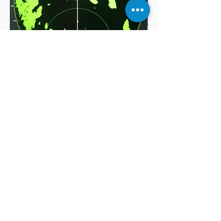
RADARPRAKTIK
Under radarpraktiken får du lära dig
använda och navigera med en radar i
skärgårdsmiljö. Praktiken utgör den
praktiska delen i radarintyget och
Fartygsbefäl klass VIII. Utbildningen
passar även för dig som vill fräscha upp
dina kunskaper eller kanske har köpt
din första radar.
BOKA BÅTPRAKTIK