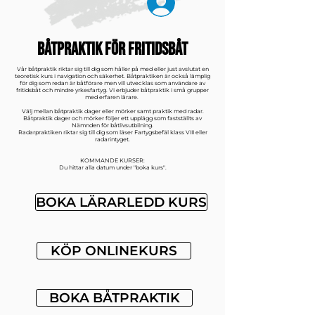
.
BÅTPRAKTIK FÖR FRITIDSBÅT
Vår båtpraktik riktar sig till dig som håller på med eller just avslutat en
teoretisk kurs i navigation och säkerhet. Båtpraktiken är också lämplig
för dig som redan är båtförare men vill utvecklas som användare av
fritidsbåt och mindre yrkesfartyg. Vi erbjuder båtpraktik i små grupper
med erfaren lärare.
Välj mellan båtpraktik dager eller mörker samt praktik med radar.
Båtpraktik dager och mörker följer ett upplägg som fastställts av
Nämnden för båtlivsutbilning.
Radarpraktiken riktar sig till dig som läser Fartygsbefäl klass VIII eller
radarintyget.
KOMMANDE KURSER:
Du hittar alla datum under "boka kurs".
BOKA LÄRARLEDD KURS
KÖP ONLINEKURS
BOKA BÅTPRAKTIK